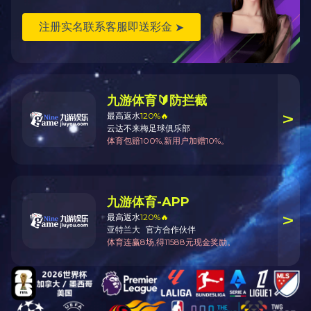
牧易抑芽剂喷施泵为抑芽剂喷施提供了简单和安全的工作方案。因为
烟雾器放置于压力舱外部，新鲜空气可以直接进入烟雾器，操作过程
产品中心
产品商城
开云电子体育_开云
中文商城
(中国)官网
English mall
田间设备
装出仓设备
农产品加工及其他
版权所有：开云电子体育_开云(中国)官网
京ICP备16051274号-1 网站建设：云创
联合
京公网安备 11010802031142号